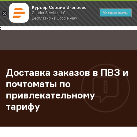
Курьер Сервис Экспресс
Установить
Courier Service LLC
Бесплатно - в Google Play
Главная
О компании
Новости
Доставка заказов в ПВЗ и почтом
;
Доставка заказов в ПВЗ и
почтоматы по
привлекательному
тарифу