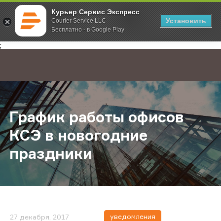
Курьер Сервис Экспресс
Установить
Courier Service LLC
Бесплатно - в Google Play
Главная
О компании
Новости
График работы офисов КСЭ в нов
;
График работы офисов
КСЭ в новогодние
праздники
уведомления
27 декабря, 2017