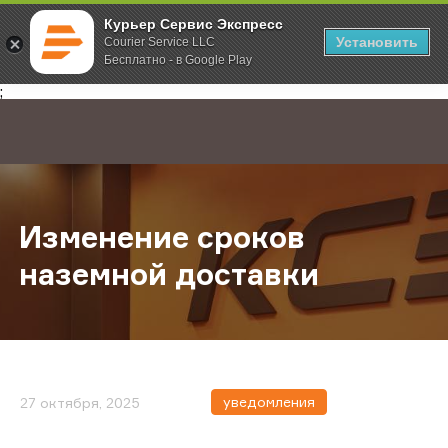
Курьер Сервис Экспресс
Установить
Courier Service LLC
Бесплатно - в Google Play
Главная
О компании
Новости
Изменение сроков наземной дос
;
Изменение сроков
наземной доставки
уведомления
27 октября, 2025