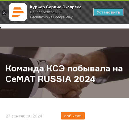
Курьер Сервис Экспресс
Установить
Courier Service LLC
Бесплатно - в Google Play
Главная
О компании
Новости
Команда КСЭ побывала на CeMAT 
;
Команда КСЭ побывала на
CeMAT RUSSIA 2024
события
27 сентября, 2024