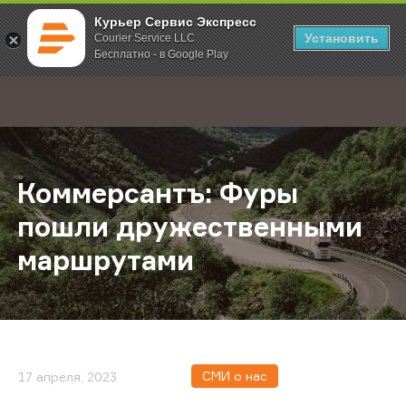
Курьер Сервис Экспресс
Установить
Courier Service LLC
Бесплатно - в Google Play
Главная
О компании
Новости
Коммерсантъ: Фуры пошли друже
;
Коммерсантъ: Фуры
пошли дружественными
маршрутами
СМИ о нас
17 апреля, 2023