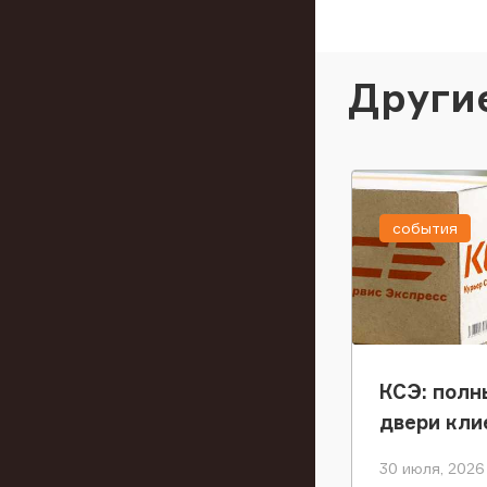
Други
события
КСЭ: полн
двери кли
30 июля, 2026