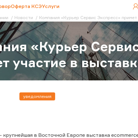
овор
Оферта КСЭ
Услуги
ании
Новости
Компания «Курьер Сервис Экспресс» примет 
ния «Курьер Серви
т участие в выстав
уведомления
— крупнейшая в Восточной Европе выставка ecommerc