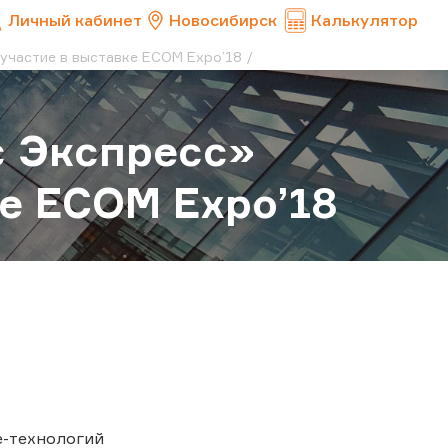
Личный кабинет
Новосибирск
Калькулятор
участие в выставке ECOM Expo’18
с Экспресс»
ке ECOM Expo’18
e-технологий