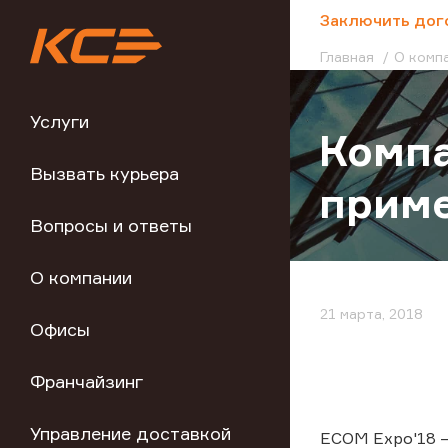
;
Заключить дог
Главная
О комп
Услуги
Компа
Вызвать курьера
приме
Вопросы и ответы
О компании
21 марта, 2018
Офисы
Франчайзинг
Управление доставкой
ECOM Expo'18 