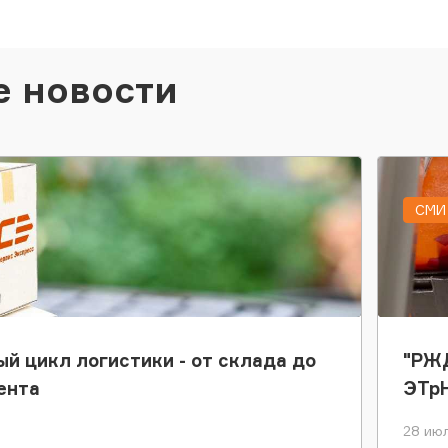
е новости
СМИ 
ый цикл логистики - от склада до
"РЖД
ента
ЭТр
28 июл