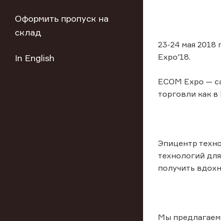
Оформить пропуск на
склад
23-24 мая 2018
Expo'18.
In English
ECOM Expo — са
торговли как в
Эпицентр техно
технологий для
получить вдохн
Мы предлагаем 