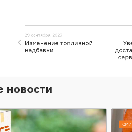
29 сентября, 2023
Изменение топливной
Ув
надбавки
доста
серв
е новости
СМИ 