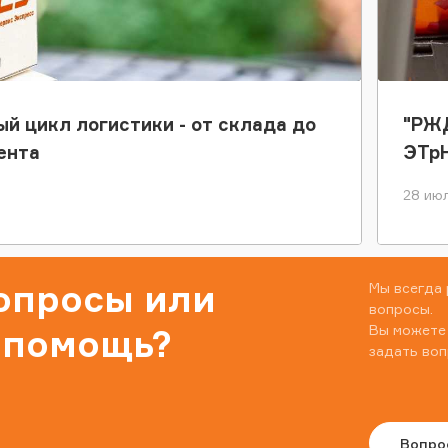
ый цикл логистики - от склада до
"РЖД
ента
ЭТр
28 июл
вопросы или
Мы всегда 
вопросы.
Вы можете
 помощь?
задать воп
Вопро