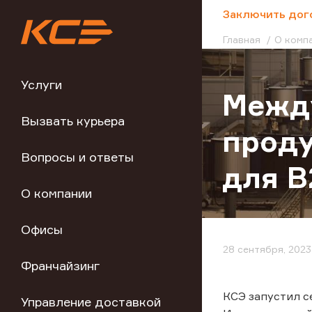
;
Заключить дог
Главная
О комп
Услуги
Между
Вызвать курьера
проду
Вопросы и ответы
для B
О компании
Офисы
28 сентября, 2023
Франчайзинг
КСЭ запустил с
Управление доставкой