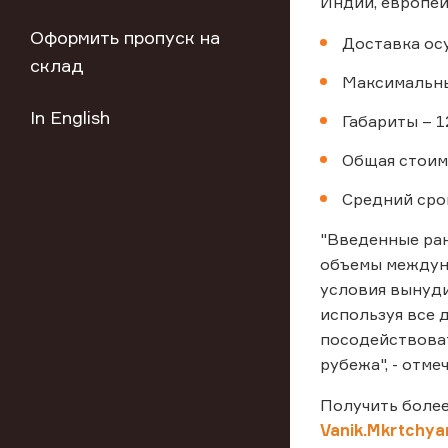
Индии, европей
Оформить пропуск на
Доставка ос
склад
Максимальный
In English
Габариты – 1
Общая стоимо
Средний сро
"Введенные ран
объемы междуна
условия вынуди
используя все 
посодействоват
рубежа", - отм
Получить боле
Vanik.Mkrtchya