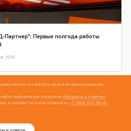
-Партнер": Первые полгода работы
Н
я, 2026
рады помочь и ответить на все интересующие вас
 найти информацию в разделе
«Вопросы и ответы»
,
рос в онлайн-чате или позвонить
+7 (383) 210-56-41
сы и ответы