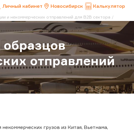
Личный кабинет
Новосибирск
Калькулятор
и и некоммерческих отправлений для B2B сектора
 образцов
ских отправлений
некоммерческих грузов из Китая, Вьетнама,