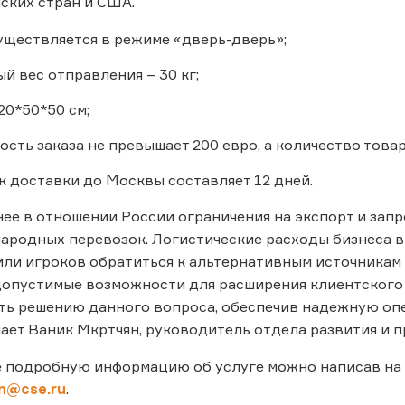
ских стран и США.
уществляется в режиме «дверь-дверь»;
 вес отправления – 30 кг;
20*50*50 см;
сть заказа не превышает 200 евро, а количество това
к доставки до Москвы составляет 12 дней.
ее в отношении России ограничения на экспорт и запр
родных перевозок. Логистические расходы бизнеса в 
ли игроков обратиться к альтернативным источникам
допустимые возможности для расширения клиентского п
ь решению данного вопроса, обеспечив надежную опе
ечает Ваник Мкртчян, руководитель отдела развития и 
е подробную информацию об услуге можно написав на
n@cse.ru
.