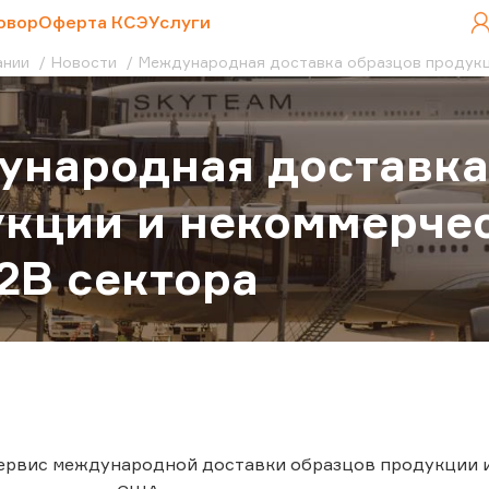
овор
Оферта КСЭ
Услуги
ании
Новости
Международная доставка образцов продукци
народная доставка
кции и некоммерче
2B сектора
ервис международной доставки образцов продукции и 