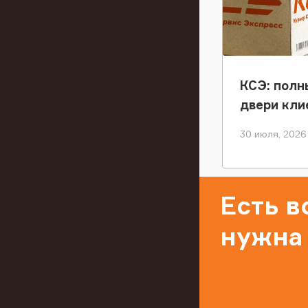
КСЭ: полн
двери кли
30 июля, 2026
Есть 
нужна