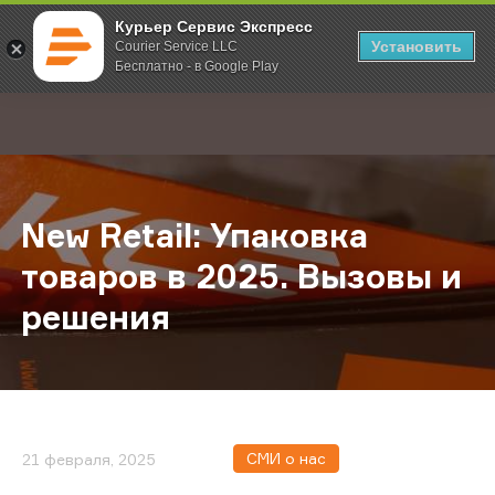
Курьер Сервис Экспресс
Установить
Courier Service LLC
Бесплатно - в Google Play
Главная
О компании
Новости
New Retail: Упаковка товаров в 2
;
New Retail: Упаковка
товаров в 2025. Вызовы и
решения
СМИ о нас
21 февраля, 2025