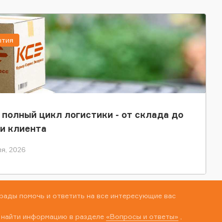
ытия
 полный цикл логистики - от склада до
и клиента
я, 2026
рады помочь и ответить на все интересующие вас
 найти информацию в разделе
«Вопросы и ответы»
,