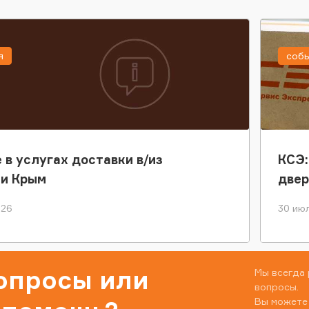
я
соб
 в услугах доставки в/из
КСЭ:
ки Крым
двер
026
30 июл
вопросы или
Мы всегда 
вопросы.
Вы можете