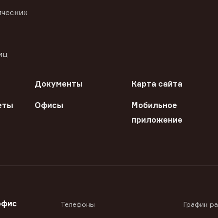
ических
иц
Документы
Карта сайта
еты
Офисы
Мобильное
приложение
офис
Телефоны
График р