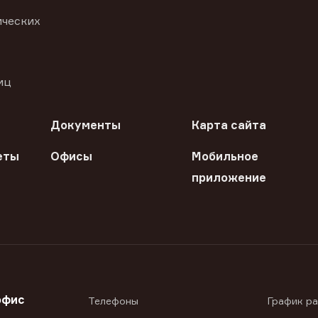
ических
иц
Документы
Карта сайта
еты
Офисы
Мобильное
приложение
офис
Телефоны
График р