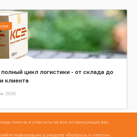
ытия
 полный цикл логистики - от склада до
и клиента
я, 2026
рады помочь и ответить на все интересующие вас
 найти информацию в разделе
«Вопросы и ответы»
,