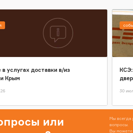
я
соб
 в услугах доставки в/из
КСЭ:
ки Крым
двер
026
30 июл
вопросы или
Мы всегда 
вопросы.
Вы можете