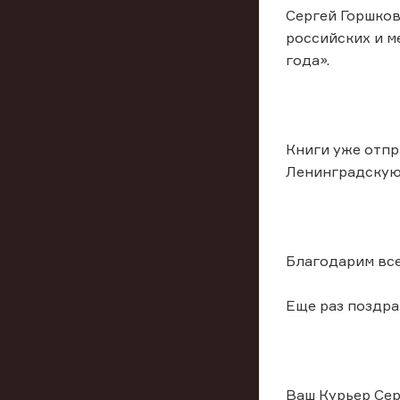
Сергей Горшков
российских и м
года».
Книги уже отпр
Ленинградскую
Благодарим все
Еще раз поздра
Ваш Курьер Се