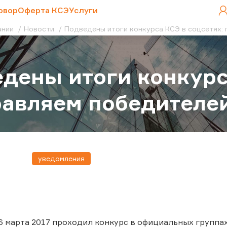
овор
Оферта КСЭ
Услуги
ании
Новости
Подведены итоги конкурса КСЭ в соцсетях:
дены итоги конкурс
авляем победителей
уведомления
 6 марта 2017 проходил конкурс в официальных группах