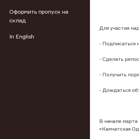
Оформить пропуск на
склад
Для участия на
In English
- Подписаться 
- Сделать репо
- Получить пор
- Дождаться об
В начале марта
«Камчатская Од