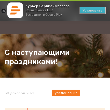
Курьер Сервис Экспресс
Установить
Courier Service LLC
Бесплатно - в Google Play
Главная
О компании
Новости
С наступающими праздниками!
;
С наступающими
праздниками!
уведомления
30 декабря, 2021