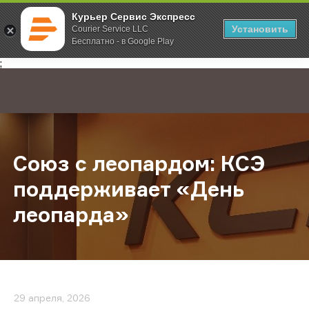
Курьер Сервис Экспресс
Установить
Courier Service LLC
Бесплатно - в Google Play
Главная
О компании
Новости
Союз с леопардом: КСЭ поддержи
;
Союз с леопардом: КСЭ
поддерживает «День
леопарда»
29 апреля, 2026