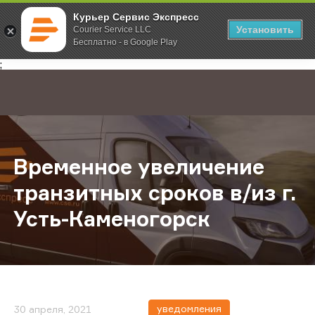
Курьер Сервис Экспресс
Установить
Courier Service LLC
Бесплатно - в Google Play
Главная
О компании
Новости
Временное увеличение транзитных
;
Временное увеличение
транзитных сроков в/из г.
Усть-Каменогорск
уведомления
30 апреля, 2021