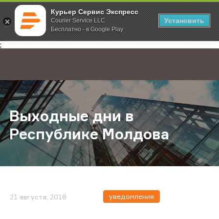
Курьер Сервис Экспресс
Установить
Courier Service LLC
Бесплатно - в Google Play
Главная
О компании
Новости
Выходные дни в Республике Мол
;
Выходные дни в
Республике Молдова
уведомления
21 августа, 2018