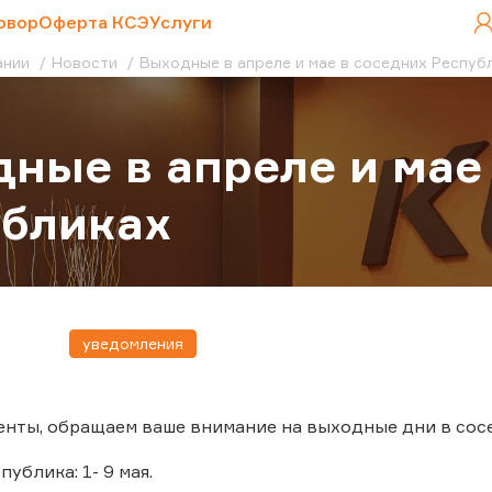
овор
Оферта КСЭ
Услуги
ании
Новости
Выходные в апреле и мае в соседних Респуб
ные в апреле и мае
убликах
уведомления
нты, обращаем ваше внимание на выходные дни в сос
ублика: 1- 9 мая.