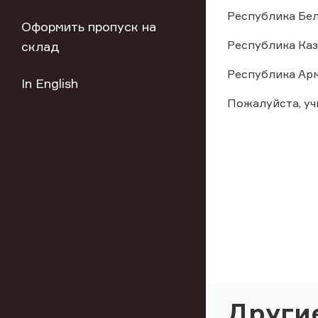
Республика Белару
Оформить пропуск на
Республика Казах
склад
Республика Армен
In English
Пожалуйста, у
Други