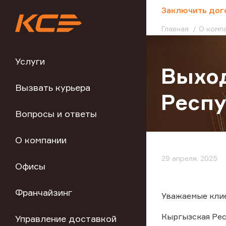
;
Заключить дог
Главная
О комп
Услуги
Выход
Вызвать курьера
Респ
Вопросы и ответы
О компании
29 апреля, 2025
Офисы
Франчайзинг
Уважаемые клие
Кыргызская Респ
Управление доставкой