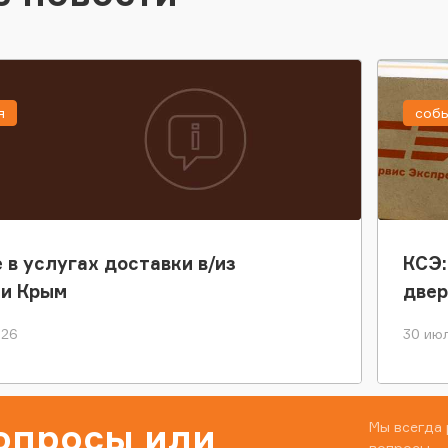
я
соб
 в услугах доставки в/из
КСЭ:
ки Крым
двер
026
30 июл
вопросы или
Мы всегда 
вопросы.