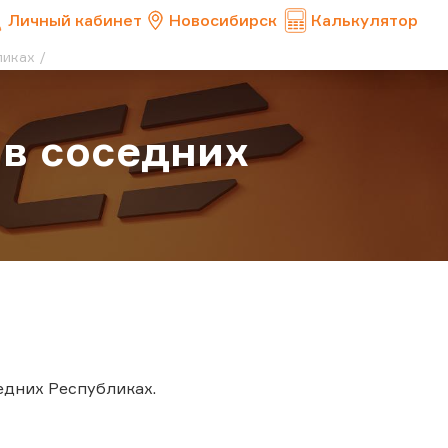
Личный кабинет
Новосибирск
Калькулятор
ликах
 в соседних
едних Республиках.