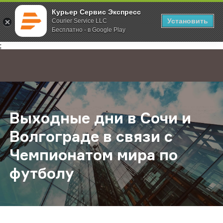
Курьер Сервис Экспресс
Установить
Courier Service LLC
Бесплатно - в Google Play
Главная
О компании
Новости
Выходные дни в Сочи и Волгоград
;
Выходные дни в Сочи и
Волгограде в связи с
Чемпионатом мира по
футболу