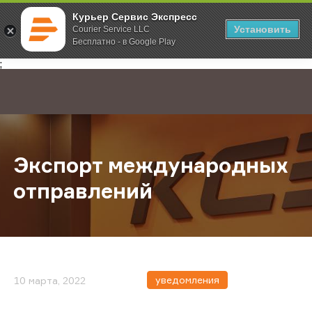
Курьер Сервис Экспресс
Установить
Courier Service LLC
Бесплатно - в Google Play
Главная
О компании
Новости
Экспорт международных отправл
;
Экспорт международных
отправлений
уведомления
10 марта, 2022