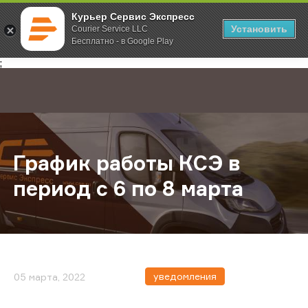
Курьер Сервис Экспресс
Установить
Courier Service LLC
Бесплатно - в Google Play
Главная
О компании
Новости
График работы КСЭ в период с 6 п
;
График работы КСЭ в
период с 6 по 8 марта
уведомления
05 марта, 2022