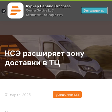
Курьер Сервис Экспресс
Установить
Courier Service LLC
Бесплатно - в Google Play
Главная
О компании
Новости
КСЭ расширяет зону доставки в Т
;
КСЭ расширяет зону
доставки в ТЦ
уведомления
31 марта, 2025