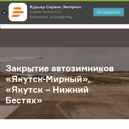
Курьер Сервис Экспресс
Установить
Courier Service LLC
Бесплатно - в Google Play
Главная
О компании
Новости
Закрытие автозимников «Якутск-М
;
Закрытие автозимников
«Якутск-Мирный»,
«Якутск – Нижний
Бестях»