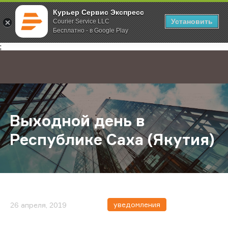
Курьер Сервис Экспресс
Установить
Courier Service LLC
Бесплатно - в Google Play
Главная
О компании
Новости
Выходной день в Республике Саха
;
Выходной день в
Республике Саха (Якутия)
уведомления
26 апреля, 2019