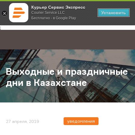
Курьер Сервис Экспресс
Установить
Courier Service LLC
Бесплатно - в Google Play
Главная
О компании
Новости
Выходные и праздничные дни в Ка
;
Выходные и праздничные
дни в Казахстане
уведомления
27 апреля, 2019