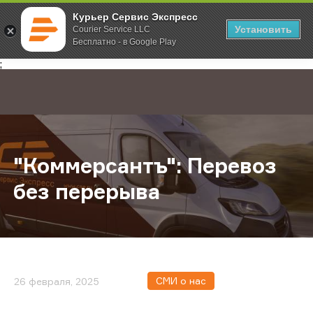
Курьер Сервис Экспресс
Установить
Courier Service LLC
Бесплатно - в Google Play
Главная
О компании
Новости
"Коммерсантъ": Перевоз без пер
;
"Коммерсантъ": Перевоз
без перерыва
СМИ о нас
26 февраля, 2025