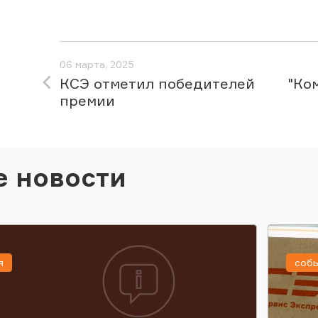
06 марта, 2025
КСЭ отметил победителей
"Ко
премии
е новости
я
соб