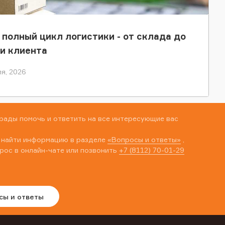
 полный цикл логистики - от склада до
и клиента
я, 2026
рады помочь и ответить на все интересующие вас
 найти информацию в разделе
«Вопросы и ответы»
,
рос в онлайн-чате или позвонить
+7 (8112) 70-01-29
сы и ответы