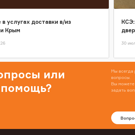
 в услугах доставки в/из
КСЭ:
ки Крым
двер
026
30 июл
вопросы или
Мы всегда 
вопросы.
Вы можете
 помощь?
задать воп
Вопро