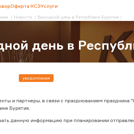
овор
Оферта КСЭ
Услуги
ании
Новости
Выходной день в Республике Бурятия
ной день в Республ
уведомления
нты и партнеры, в связи с празднованием праздника "
ике Бурятия.
вать данную информацию при планировании отправле