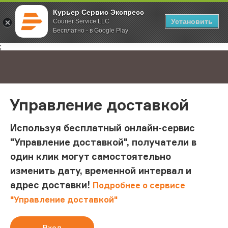
Курьер Сервис Экспресс
Установить
Courier Service LLC
Бесплатно - в Google Play
Главная
Управление доставкой
;
Управление доставкой
Используя бесплатный онлайн-сервис
"Управление доставкой", получатели в
один клик могут самостоятельно
изменить дату, временной интервал и
адрес доставки!
Подробнее о сервисе
"Управление доставкой"
Вход