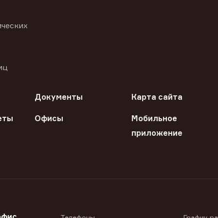
ических
иц
Документы
Карта сайта
еты
Офисы
Мобильное
приложение
офис
Телефоны
График р