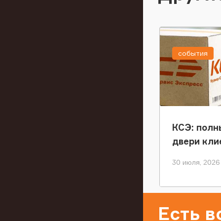
события
КСЭ: полн
двери кли
30 июля, 2026
Есть 