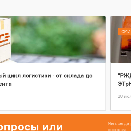
СМИ 
ый цикл логистики - от склада до
"РЖД
ента
ЭТр
28 июл
вопросы или
Мы всегда 
вопросы.