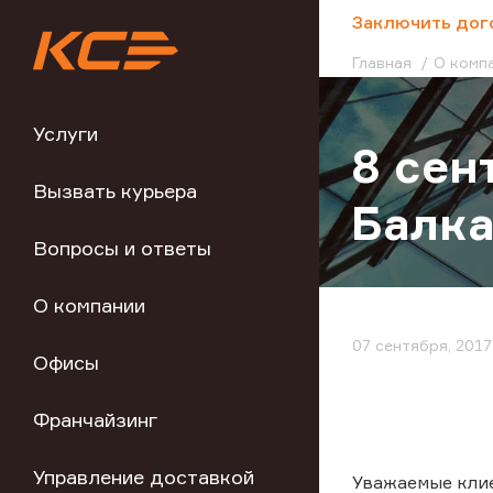
;
Заключить дог
Главная
О комп
Услуги
8 сен
Вызвать курьера
Балк
Вопросы и ответы
О компании
07 сентября, 2017
Офисы
Франчайзинг
Управление доставкой
Уважаемые кли