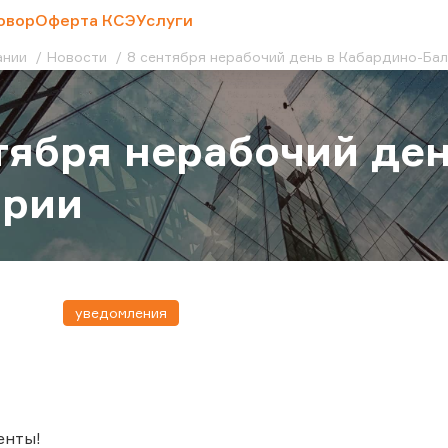
овор
Оферта КСЭ
Услуги
ании
Новости
8 сентября нерабочий день в Кабардино-Ба
тября нерабочий ден
арии
уведомления
енты!