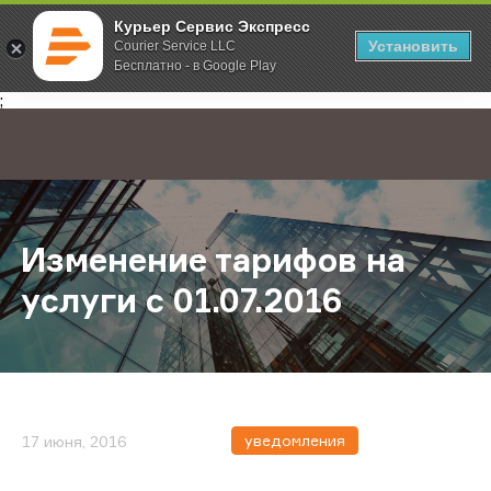
Курьер Сервис Экспресс
Установить
Courier Service LLC
Бесплатно - в Google Play
Главная
О компании
Новости
Изменение тарифов на услуги c 01
;
Изменение тарифов на
услуги c 01.07.2016
уведомления
17 июня, 2016