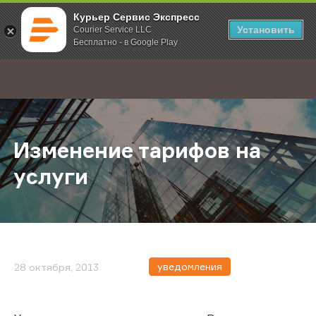
Курьер Сервис Экспресс
Установить
Courier Service LLC
Бесплатно - в Google Play
Главная
О компании
Новости
Изменение тарифов на услуги
;
Изменение тарифов на
услуги
уведомления
28 октября, 2013