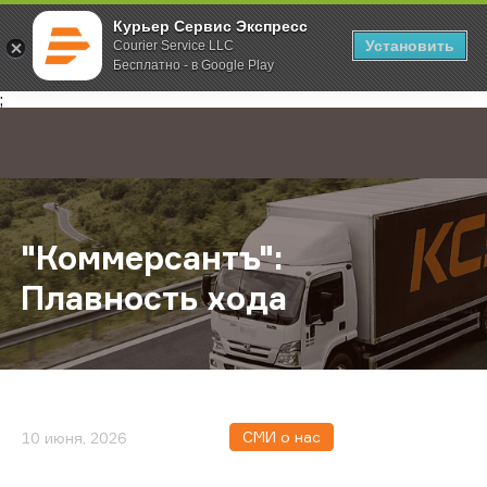
Курьер Сервис Экспресс
Установить
Courier Service LLC
Бесплатно - в Google Play
Главная
О компании
Новости
"Коммерсантъ": Плавность хода
;
"Коммерсантъ":
Плавность хода
СМИ о нас
10 июня, 2026