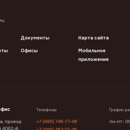
иц
Документы
Карта сайта
еты
Офисы
Мобильное
приложение
офис
Телефоны
График р
а, проезд
+7 (495) 748-77-48
пн-пт : 0
 4062-й,
+7 (495) 787-77-48