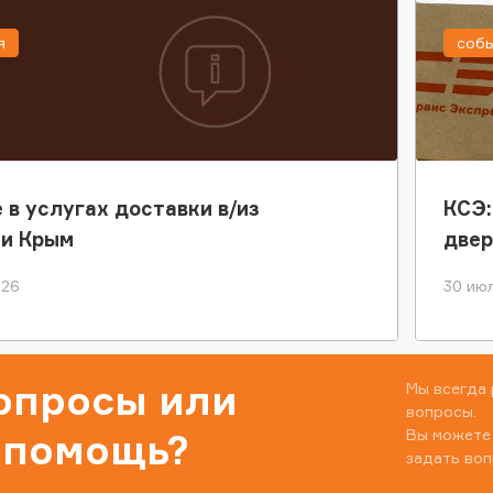
я
соб
 в услугах доставки в/из
КСЭ:
ки Крым
двер
026
30 июл
вопросы или
Мы всегда 
вопросы.
Вы можете
 помощь?
задать воп