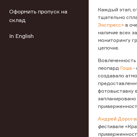
Каждый этап, о
Оформить пропуск на
тщательно спл
склад
Экспресс»
в оч
наличие всех з
In English
мониторингу гр
цепочке.
Вовлеченность 
леопард
Гоша
-
создавало атмо
предоставленн
фотовыставку 
запланировано 
приверженность
Андрей Дорогав
фестивале «Кра
приверженность