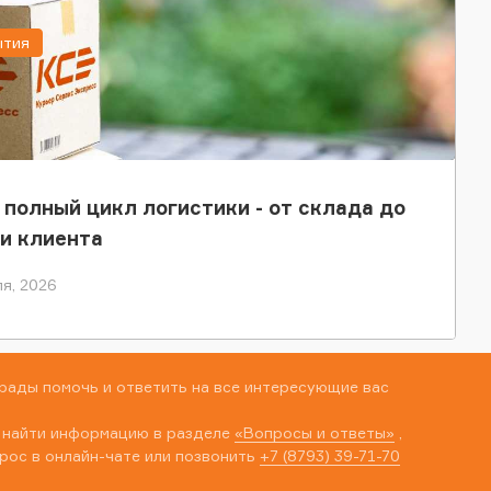
ытия
 полный цикл логистики - от склада до
и клиента
я, 2026
рады помочь и ответить на все интересующие вас
 найти информацию в разделе
«Вопросы и ответы»
,
рос в онлайн-чате или позвонить
+7 (8793) 39-71-70