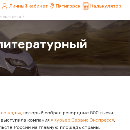
Личный кабинет
Пятигорск
Калькулятор
иваль лета
литературный
 площадь»
, который собрал рекордные 500 тысяч
я выступила компания
«Курьер Сервис Экспресс»
,
льств России на главную площадь страны.