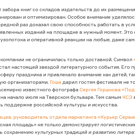
т забора книг со складов издательств до их размещен
анирован и оптимизирован. Особое внимание уделяло
ередной раз доказал свою способность работать в усл
аявленных изданий на площадке в нужный момент. Это
узопотока и оперативной реакции на любые, даже сам
компании не ограничилась только доставкой. Символ
 стал настоящей звездой литературного события. Его 
сферу праздника и привлекало внимание как детей, та
ую организаторами,
Гоша
дарил гостям фестиваля не т
всемирно известного фотографа
Сергея Горшкова
«Под
на начало июля на Тверском бульваре. Тем самым
КСЭ
 поддержке российской культуры и искусства.
цев, руководитель отдела маркетинга «Курьер Серви
сная площадь» не только демонстрирует логистически
 сохранению культурных традиций и развитию литера