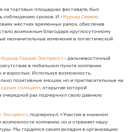
ия на торговых площадках фестиваля, был
сь соблюдению сроков. И
«Курьер Сервис
овиях жестких временных рамок, обеспечив
 стало возможным благодаря круглосуточному
ые незначительные изменения в логистической
«Курьер Сервис Экспресс»
- дальневосточный
присутствие в мобильном пункте компании
к и взрослых. Используя возможность,
олько позитивные эмоции, но и пригласительные на
 одним солнцем»
, открытие которой
в очередной раз подчеркнул свою давнюю
с Экспресс»
, подчеркнул: «
Участие в книжном
е возможности компании, но и отражает нашу
туры. Мы гордимся своим вкладом в организацию