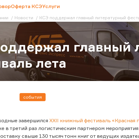
овор
Оферта КСЭ
Услуги
ании
Новости
КСЭ поддержал главный литературный фест
поддержал главный 
валь лета
события
ходные завершился
XXII книжный фестиваль «Красная
же в третий раз логистическим партнером мероприяти
оставку свыше 130 тысяч тонн книг от ведущих издате