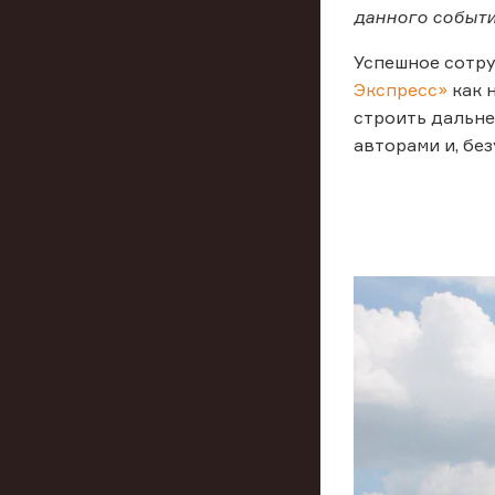
данного событ
Успешное сотр
Экспресс»
как 
строить дальне
авторами и, без