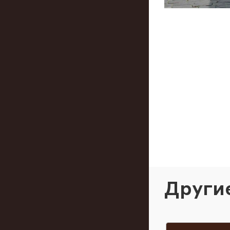
Други