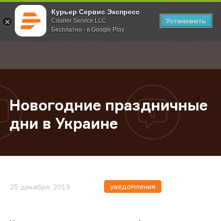
Курьер Сервис Экспресс
Установить
Courier Service LLC
Бесплатно - в Google Play
Главная
О компании
Новости
Новогодние праздничные дни в У
;
Новогодние праздничные
дни в Украине
уведомления
25 декабря, 2019