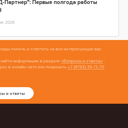
-Партнер": Первые полгода работы
Н
я, 2026
рады помочь и ответить на все интересующие вас
 найти информацию в разделе
«Вопросы и ответы»
,
рос в онлайн-чате или позвонить
+7 (8793) 39-71-70
сы и ответы