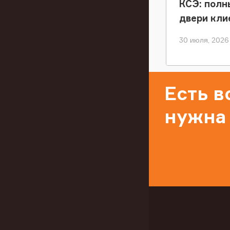
КСЭ: полн
двери кли
30 июля, 2026
Есть 
нужна