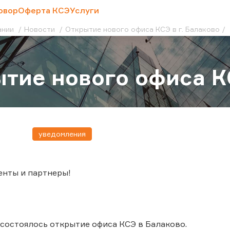
овор
Оферта КСЭ
Услуги
ании
Новости
Открытие нового офиса КСЭ в г. Балаково
тие нового офиса КС
уведомления
енты и партнеры!
. состоялось открытие офиса КСЭ в Балаково.