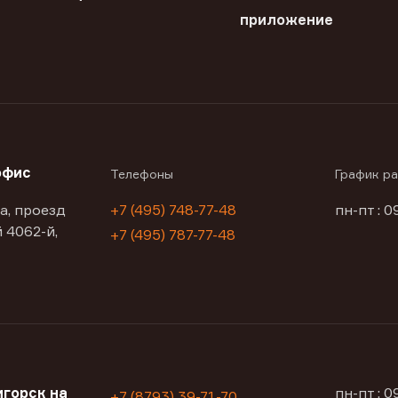
приложение
офис
Телефоны
График р
а, проезд
+7 (495) 748-77-48
пн-пт : 0
 4062-й,
+7 (495) 787-77-48
горск на
пн-пт : 
+7 (8793) 39-71-70