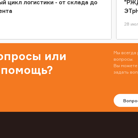
ый цикл логистики - от склада до
"РЖД
ента
ЭТр
28 июл
вопросы или
Мы всегда 
вопросы.
Вы можете
 помощь?
задать воп
Вопро