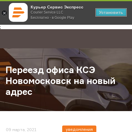
Курьер Сервис Экспресс
Установить
Courier Service LLC
Бесплатно - в Google Play
Главная
О компании
Новости
Переезд офиса КСЭ Новомосковс
;
Переезд офиса КСЭ
Новомосковск на новый
адрес
уведомления
09 марта, 2021