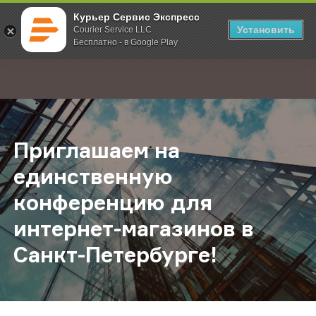
Курьер Сервис Экспресс
Установить
Courier Service LLC
Бесплатно - в Google Play
Главная
О компании
Новости
Приглашаем на единственную конф
;
Приглашаем на
единственную
конференцию для
интернет-магазинов в
Санкт-Петербурге!