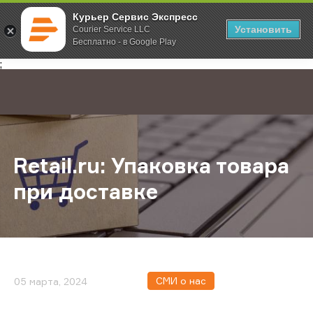
Курьер Сервис Экспресс
Установить
Courier Service LLC
Бесплатно - в Google Play
Главная
О компании
Новости
Retail.ru: Упаковка товара при дос
;
Retail.ru: Упаковка товара
при доставке
СМИ о нас
05 марта, 2024