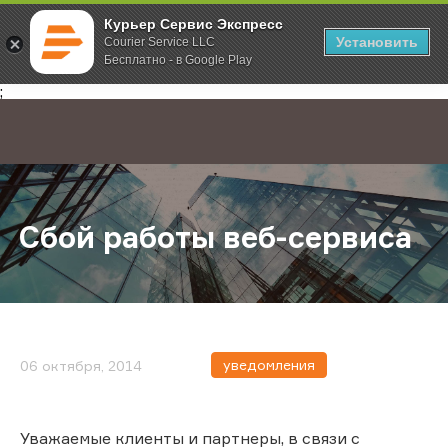
Курьер Сервис Экспресс
Установить
Courier Service LLC
Бесплатно - в Google Play
Главная
О компании
Новости
Сбой работы веб-сервиса
;
Сбой работы веб-сервиса
уведомления
06 октября, 2014
Уважаемые клиенты и партнеры, в связи с