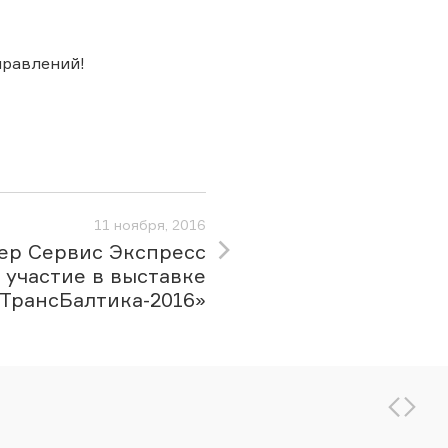
правлений!
11 ноября, 2016
ер Сервис Экспресс
 участие в выставке
«ТрансБалтика-2016»