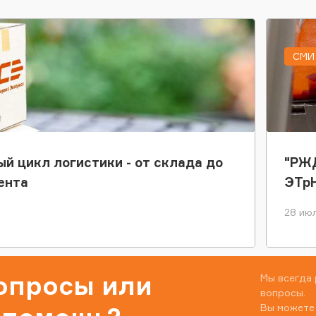
СМИ 
ый цикл логистики - от склада до
"РЖД
ента
ЭТр
28 июл
вопросы или
Мы всегда 
вопросы.
Вы можете