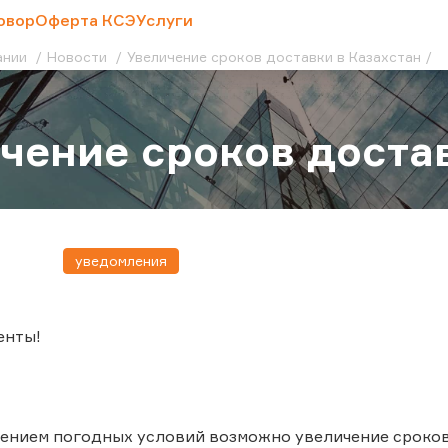
овор
Оферта КСЭ
Услуги
ании
Новости
Увеличение сроков доставки в Казахстан
чение сроков доста
уведомления
енты!
шением погодных условий возможно увеличение сроков