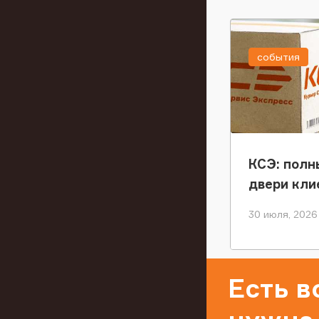
события
КСЭ: полн
двери кли
30 июля, 2026
Есть 