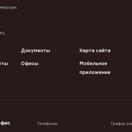
ических
иц
Документы
Карта сайта
еты
Офисы
Мобильное
приложение
офис
Телефоны
График р