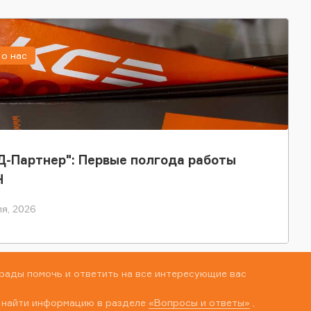
о нас
-Партнер": Первые полгода работы
Н
я, 2026
рады помочь и ответить на все интересующие вас
 найти информацию в разделе
«Вопросы и ответы»
,