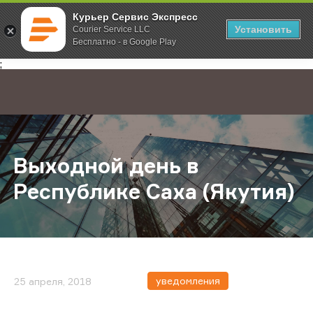
Курьер Сервис Экспресс
Установить
Courier Service LLC
Бесплатно - в Google Play
Главная
О компании
Новости
Выходной день в Республике Саха
;
Выходной день в
Республике Саха (Якутия)
уведомления
25 апреля, 2018