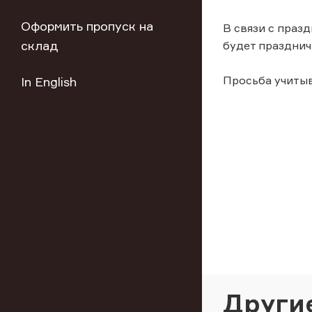
Оформить пропуск на
В связи с праз
склад
будет празднич
Просьба учиты
In English
Други