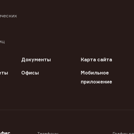
ических
иц
Документы
Карта сайта
еты
Офисы
Мобильное
приложение
офис
Телефоны
График р