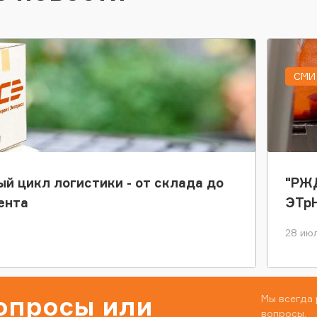
СМИ 
ый цикл логистики - от склада до
"РЖД
ента
ЭТр
28 июл
вопросы или
Мы всегда 
вопросы.