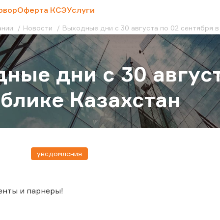
овор
Оферта КСЭ
Услуги
ании
Новости
Выходные дни с 30 августа по 02 сентября в
ные дни с 30 август
блике Казахстан
уведомления
енты и парнеры!