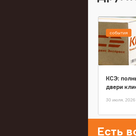
события
КСЭ: полн
двери кли
30 июля, 2026
Есть 