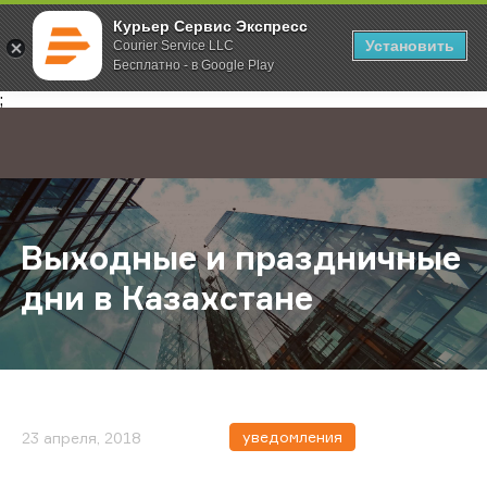
Курьер Сервис Экспресс
Установить
Courier Service LLC
Бесплатно - в Google Play
Главная
О компании
Новости
Выходные и праздничные дни в Ка
;
Выходные и праздничные
дни в Казахстане
уведомления
23 апреля, 2018