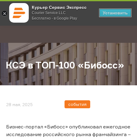
Курьер Сервис Экспресс
Установить
Courier Service LLC
Бесплатно - в Google Play
Главная
О компании
Новости
КСЭ в ТОП-100 «Бибосс»
;
КСЭ в ТОП-100 «Бибосс»
события
28 мая, 2025
Бизнес-портал «Бибосс» опубликовал ежегодное
исследование российского рынка франчайзинга –