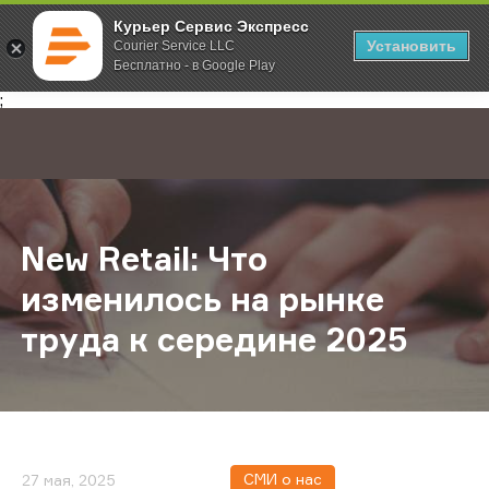
Курьер Сервис Экспресс
Установить
Courier Service LLC
Бесплатно - в Google Play
Главная
О компании
Новости
New Retail: Что изменилось на ры
;
New Retail: Что
изменилось на рынке
труда к середине 2025
СМИ о нас
27 мая, 2025