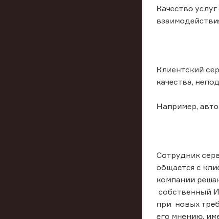
Качество услуг
взаимодействия
Клиентский сер
качества, неп
Например, авто
Сотрудник серв
общается с кли
компании решаю
собственный Ин
при новых треб
его мнению, им