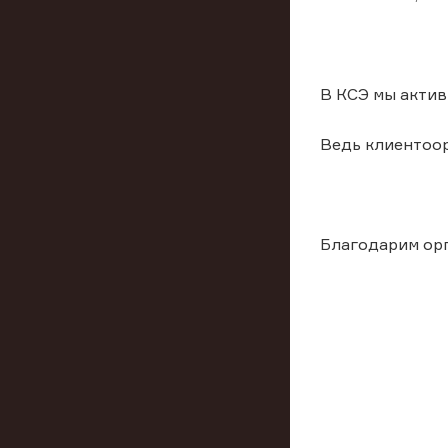
В КСЭ мы актив
Ведь клиентоор
Благодарим орг