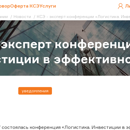
овор
Оферта КСЭ
Услуги
Л
ании
Новости
КСЭ - эксперт конференции «Логистика. Инв
 эксперт конференц
тиции в эффективн
уведомления
7 состоялась конференция «Логистика. Инвестиции в 