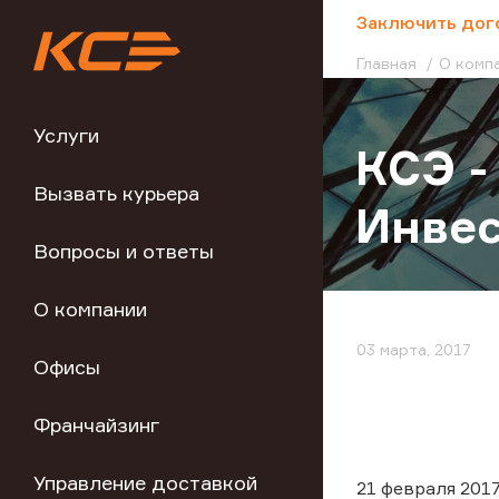
;
Заключить дог
Главная
О комп
Услуги
КСЭ -
Вызвать курьера
Инвес
Вопросы и ответы
О компании
03 марта, 2017
Офисы
Франчайзинг
Управление доставкой
21 февраля 201