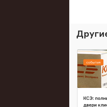
Други
события
КСЭ: полн
двери кли