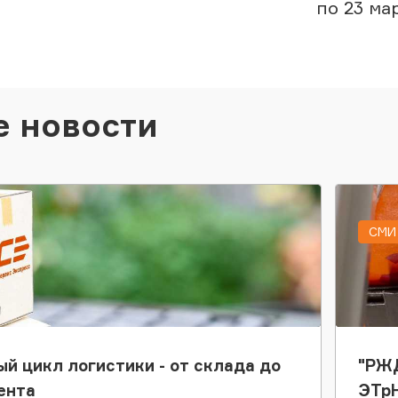
по 23 ма
е новости
СМИ 
ый цикл логистики - от склада до
"РЖД
ента
ЭТр