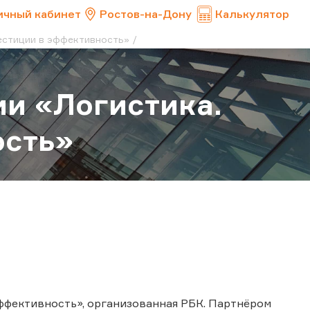
ичный кабинет
Ростов-на-Дону
Калькулятор
естиции в эффективность»
ии «Логистика.
ость»
эффективность», организованная РБК. Партнёром