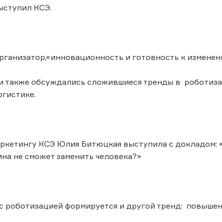
ыступил КСЭ.
рганизатор,«инновационность и готовность к изменени
и также обсуждались сложившиеся тренды в роботиза
огистике.
ркетингу КСЭ Юлия Битюцкая выступила с докладом: «
на не сможет заменить человека?»
 роботизацией формируется и другой тренд: повышени