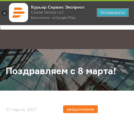
Курьер Сервис Экспресс
Установить
Courier Service LLC
Бесплатно - в Google Play
Главная
О компании
Новости
Поздравляем с 8 марта!
;
Поздравляем с 8 марта!
уведомления
07 марта, 2017