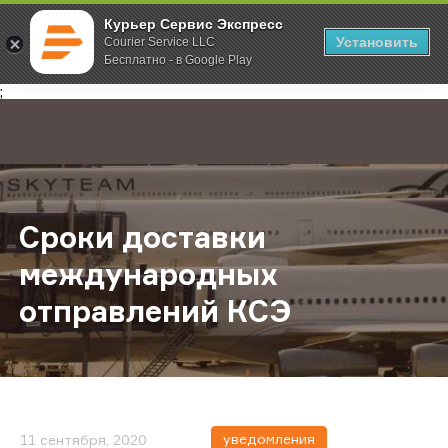
Курьер Сервис Экспресс
Установить
Courier Service LLC
Бесплатно - в Google Play
Главная
О компании
Новости
Сроки доставки международных о
;
Сроки доставки
международных
отправлений КСЭ
уведомления
11 сентября, 2020