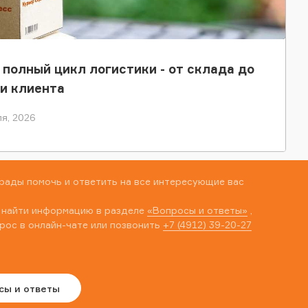
 полный цикл логистики - от склада до
и клиента
я, 2026
рады помочь и ответить на все интересующие вас
 найти информацию в разделе
«Вопросы и ответы»
,
рос в онлайн-чате или позвонить
+7 (4912) 39-20-27
сы и ответы