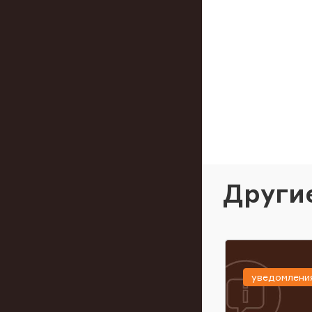
Други
уведомлени