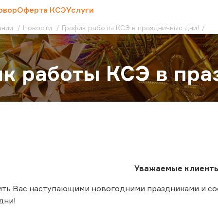
овор
Оферта КСЭ
Услуги
ании
Новости
График работы КСЭ в праздничные дни!
к работы КСЭ в пра
Уважаемые клиент
ить Вас наступающими новогодними праздниками и со
 дни!