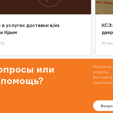
 в услугах доставки в/из
КСЭ:
ки Крым
двер
026
30 июл
вопросы или
Мы всегда 
вопросы.
Вы можете
 помощь?
задать воп
Вопро