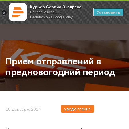
Курьер Сервис Экспресс
Установить
Courier Service LLC
Бесплатно - в Google Play
Главная
О компании
Новости
Прием отправлений в преднового
;
Прием отправлений в
предновогодний период
уведомления
18 декабря, 2024