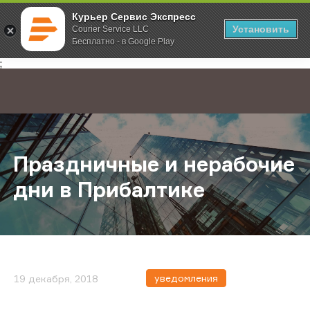
Курьер Сервис Экспресс
Установить
Courier Service LLC
Бесплатно - в Google Play
Главная
О компании
Новости
Праздничные и нерабочие дни в 
;
Праздничные и нерабочие
дни в Прибалтике
уведомления
19 декабря, 2018