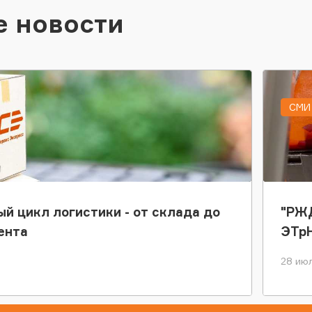
е новости
СМИ 
ый цикл логистики - от склада до
"РЖД
ента
ЭТр
28 июл