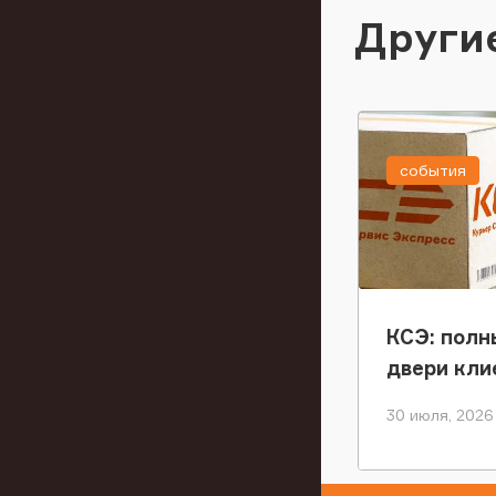
Други
события
КСЭ: полн
двери кли
30 июля, 2026