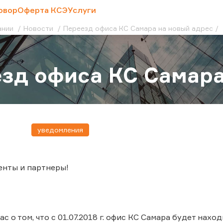
овор
Оферта КСЭ
Услуги
ании
Новости
Переезд офиса КС Самара на новый адрес
зд офиса КС Самара
уведомления
енты и партнеры!
 о том, что с 01.07.2018 г. офис КС Самара будет находи