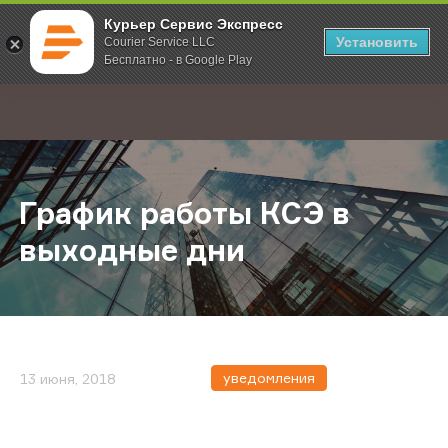
Курьер Сервис Экспресс
Установить
Courier Service LLC
Бесплатно - в Google Play
Главная
О компании
Новости
График работы КСЭ в выходные д
;
График работы КСЭ в
выходные дни
уведомления
13 июня, 2018